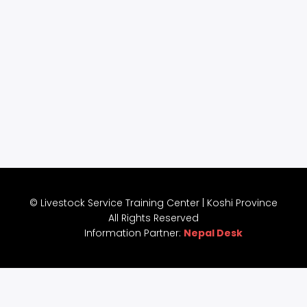
© Livestock Service Training Center | Koshi Province
All Rights Reserved
Information Partner:
Nepal Desk